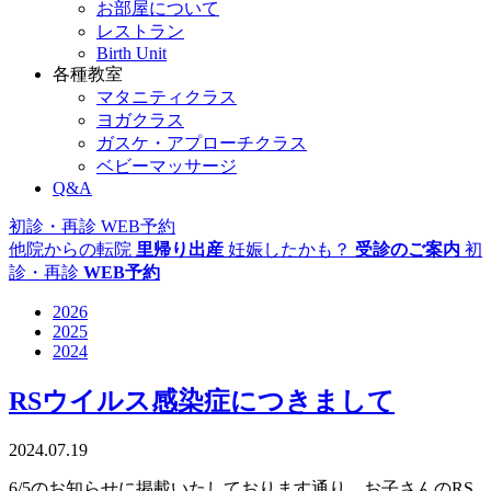
お部屋について
レストラン
Birth Unit
各種教室
マタニティクラス
ヨガクラス
ガスケ・アプローチクラス
ベビーマッサージ
Q&A
初診・再診
WEB予約
他院からの転院
里帰り出産
妊娠したかも？
受診のご案内
初
診・再診
WEB予約
2026
2025
2024
RSウイルス感染症につきまして
2024.07.19
6/5のお知らせに掲載いたしております通り、お子さんのRS