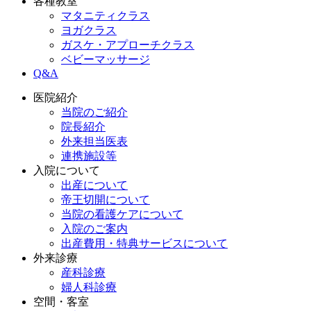
各種教室
マタニティクラス
ヨガクラス
ガスケ・アプローチクラス
ベビーマッサージ
Q&A
医院紹介
当院のご紹介
院長紹介
外来担当医表
連携施設等
入院について
出産について
帝王切開について
当院の看護ケアについて
入院のご案内
出産費用・特典サービスについて
外来診療
産科診療
婦人科診療
空間・客室