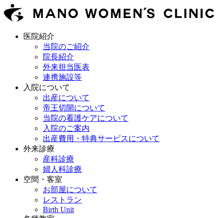
医院紹介
当院のご紹介
院長紹介
外来担当医表
連携施設等
入院について
出産について
帝王切開について
当院の看護ケアについて
入院のご案内
出産費用・特典サービスについて
外来診療
産科診療
婦人科診療
空間・客室
お部屋について
レストラン
Birth Unit