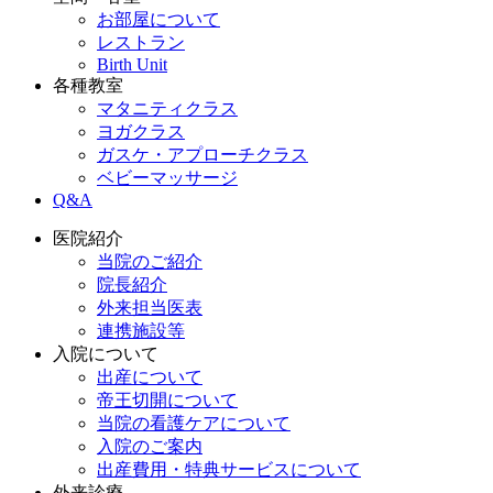
お部屋について
レストラン
Birth Unit
各種教室
マタニティクラス
ヨガクラス
ガスケ・アプローチクラス
ベビーマッサージ
Q&A
医院紹介
当院のご紹介
院長紹介
外来担当医表
連携施設等
入院について
出産について
帝王切開について
当院の看護ケアについて
入院のご案内
出産費用・特典サービスについて
外来診療