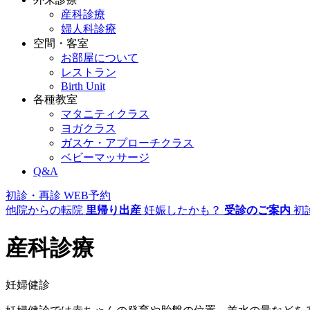
産科診療
婦人科診療
空間・客室
お部屋について
レストラン
Birth Unit
各種教室
マタニティクラス
ヨガクラス
ガスケ・アプローチクラス
ベビーマッサージ
Q&A
初診・再診
WEB予約
他院からの転院
里帰り出産
妊娠したかも？
受診のご案内
初
産科診療
妊婦健診