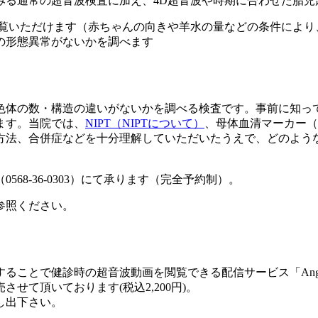
みる通常の超音波検査に加え、4D超音波や時期に合わせた胎児
にご覧いただけます（赤ちゃんの向きや羊水の量などの条件によ
んの形態異常がないかを調べます
色体の数・構造の違いがないかを調べる検査です。事前に知っ
ます。当院では、
NIPT（NIPTについて）
、母体血清マーカー（
方法、合併症などを十分理解していただいたうえで、どのよう
8-36-0303）にて承ります（完全予約制）。
参照ください。
ことで健診時の超音波動画を閲覧できる配信サービス「Angel 
て頂いております(税込2,200円)。
し出下さい。