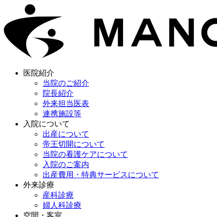
医院紹介
当院のご紹介
院長紹介
外来担当医表
連携施設等
入院について
出産について
帝王切開について
当院の看護ケアについて
入院のご案内
出産費用・特典サービスについて
外来診療
産科診療
婦人科診療
空間・客室