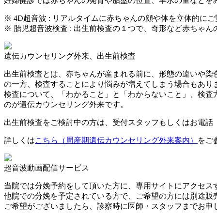
妊婦健診では赤ちゃんの発育や胎盤の位置、羊水の量などを
※ 4D超音波 : リアルタイムに赤ちゃんの顔や体を立体的
※ 胎児超音波検査 : 出生前検査の１つで、奇形など赤ちゃ
遺伝カウンセリング外来、出生前検査
出生前検査とは、赤ちゃんが産まれる前に、形態の違いや染
の一方、検査することにより悩みが増えてしまう場合もあり
検査について、「わかること」と「わからないこと」、検査
のが遺伝カウンセリング外来です。
出生前検査をご検討中の方は、受付スタッフもしくはお電話（056
詳しくは
こちら（周産期遺伝カウンセリング外来案内）
をご
超音波動画配信サービス
当院では分娩予約をして頂いた方に、専用サイトにアクセスする
他院での分娩を予定されている方で、ご希望の方には別途販売させ
ご希望がございましたら、診察時に医師・スタッフまでお申