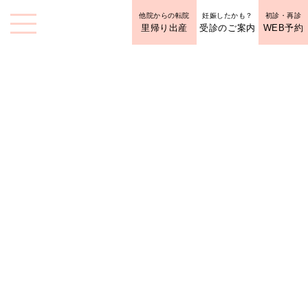
他院からの転院
妊娠したかも？
初診・再診
里帰り出産
受診のご案内
WEB予約
婦人科診療